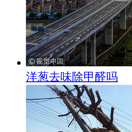
洋葱去味除甲醛吗