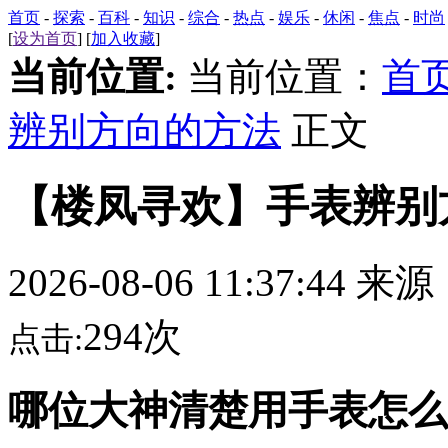
首页
-
探索
-
百科
-
知识
-
综合
-
热点
-
娱乐
-
休闲
-
焦点
-
时尚
[
设为首页
] [
加入收藏
]
当前位置:
当前位置：
首
辨别方向的方法
正文
【楼凤寻欢】手表辨别
2026-08-06 11:37:44 来
294次
点击:
哪位大神清楚用手表怎么