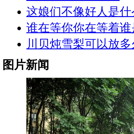
这娘们不像好人是什
谁在等你你在等着谁
川贝炖雪梨可以放多
图片新闻