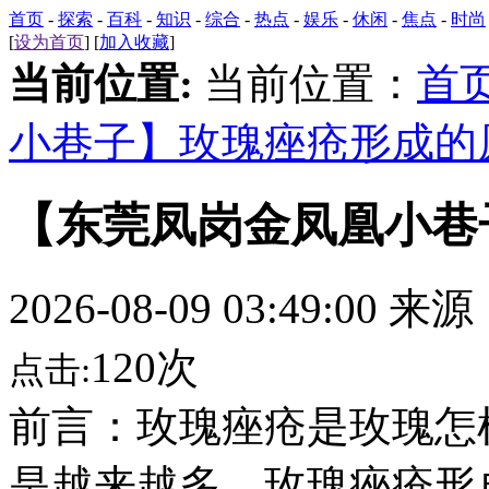
首页
-
探索
-
百科
-
知识
-
综合
-
热点
-
娱乐
-
休闲
-
焦点
-
时尚
[
设为首页
] [
加入收藏
]
当前位置:
当前位置：
首
小巷子】玫瑰痤疮形成的
【东莞凤岗金凤凰小巷
2026-08-09 03:49:00 来
120次
点击:
前言：玫瑰痤疮是玫瑰怎
是越来越多，玫瑰痤疮形