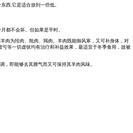
个东西,它是适合放到一些低。
个月都不会坏。但如果是平时。
时称羊肉为羖肉、羝肉、羯肉。羊肉既能御风寒，又可补身体，对
虚亏等一切虚状均有治疗和补益效果，最适宜于冬季食用，故被
烹调，即能够去其膻气而又可保持其羊肉风味。