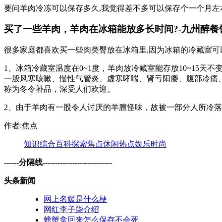
要问羊肉冷冻可以保存多久,我觉得差不多可以保存个一个月左
买了一些羊肉，羊肉在冰箱能放多长时间?-九州醉餐
很多家庭都喜欢买一些肉类臀放在冰箱里,因为冰箱的冷藏室可
1、冰箱冷藏室温度在0~1度，羊肉放冷藏室能存放10~1
一般风寒咳嗽、慢性气管炎、虚寒哮喘、肾亏阳痿、腹部冷痛
称为冬令补品，深受人们欢迎。
2、由于羊肉有一股令人讨厌的羊膻怪味，故被一部分人所冷落
作者:焦点
知识
综合
百科
探索
焦点
休闲
热点
娱乐
时尚
------分隔线----------------------------
头条新闻
网上名媛是什么梗
网红李子柒介绍
螃蟹拿回来怎么保存不会死