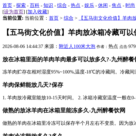
首页
-
探索
-
百科
-
知识
-
综合
-
热点
-
娱乐
-
休闲
-
焦点
-
时尚
[
设为首页
] [
加入收藏
]
当前位置:
当前位置：
首页
>
综合
>
【五马街文化价值】羊肉
【五马街文化价值】羊肉放冰箱冷藏可以
2026-08-06 14:44:37 来源：
附近人100米大泡
热点
97
作者：
点击:
放在冰箱里面的羊肉羊肉最多可以放多久?-九州醉餐
冻羊肉贮存在相对湿度95%~100%,温度-18℃的冷藏间。冷藏间
羊肉保鲜能放几天?保存
1. 羊肉放冷藏室能放10-15天时间。 2. 冰箱冷藏室温度一
做熟的放冰羊肉在冰箱里能冻多久-九州醉餐饮网
做熟的羊肉在冰箱里冷冻可以保存半个月左右不变质。因为放冰