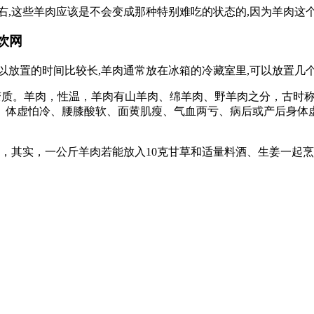
右,这些羊肉应该是不会变成那种特别难吃的状态的,因为羊肉这
饮网
以放置的时间比较长,羊肉通常放在冰箱的冷藏室里,可以放置几
5天不变质。羊肉，性温，羊肉有山羊肉、绵羊肉、野羊肉之分，古
、体虚怕冷、腰膝酸软、面黄肌瘦、气血两亏、病后或产后身体
，其实，一公斤羊肉若能放入10克甘草和适量料酒、生姜一起