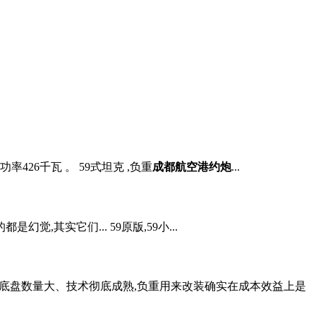
功率426千瓦 。 59式坦克 ,负重
成都航空港约炮
...
是幻觉,其实它们... 59原版,59小...
克底盘数量大、技术彻底成熟,负重用来改装确实在成本效益上是