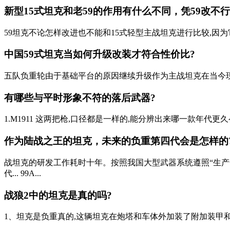
新型15式坦克和老59的作用有什么不同，凭59改不行吗
59坦克不论怎样改进也不能和15式轻型主战坦克进行比较,因为
中国59式坦克当如何升级改装才符合性价比?
五队负重轮由于基础平台的原因继续升级作为主战坦克在当今现场
有哪些与平时形象不符的落后武器?
1.M1911 这两把枪,口径都是一样的,能分辨出来哪一款年代更久么? 
作为陆战之王的坦克，未来的负重第四代会是怎样的
战坦克的研发工作耗时十年。按照我国大型武器系统遵照“生产
代... 99A...
战狼2中的坦克是真的吗?
1、坦克是负重真的,这辆坦克在炮塔和车体外加装了附加装甲和格