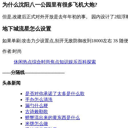
为什么沈阳八一公园里有很多飞机大炮?
但是,改建后正式对外开放是去年年初的事。 园内设计了2组浮雕
地下城流星怎么设置
如果单刷:攻击力少设置点,别开无敌防御改到18000左右 3S 随便 
作者:时尚
休闲
热点
综合
时尚
焦点
知识
娱乐
百科
探索
------分隔线----------------------------
头条新闻
是否对你承诺了太多是什么歌
手办怎么清洗
漏勺什么梗
古诗敕勒歌
螃蟹流出来的黄东西是什么
米饼怎么做