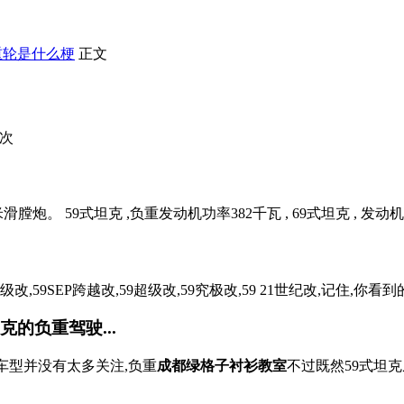
重轮是什么梗
正文
7次
米滑膛炮。 59式坦克 ,负重发动机功率382千瓦 , 69式坦克 , 发动机
级改,59SEP跨越改,59超级改,59究极改,59 21世纪改,记住,你看到的都
的负重驾驶...
车型并没有太多关注,负重
成都绿格子衬衫教室
不过既然59式坦