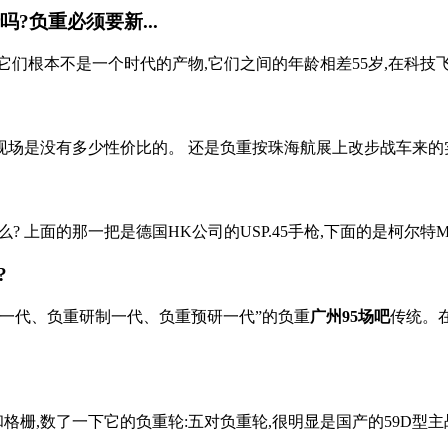
?负重必须要新...
它们根本不是一个时代的产物,它们之间的年龄相差55岁,在科技飞速
是没有多少性价比的。 还是负重按珠海航展上改步战车来的实在 
上面的那一把是德国HK公司的USP.45手枪,下面的是柯尔特M1911手枪
?
一代、负重研制一代、负重预研一代”的负重
广州95场吧
传统。
栅,数了一下它的负重轮:五对负重轮,很明显是国产的59D型主战坦