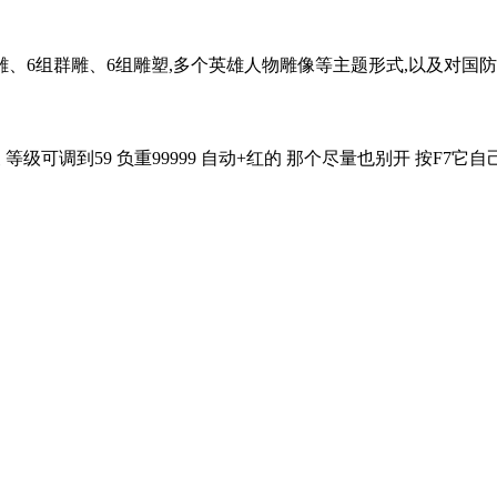
、6组群雕、6组雕塑,多个英雄人物雕像等主题形式,以及对国防力
等级可调到59 负重99999 自动+红的 那个尽量也别开 按F7它自己