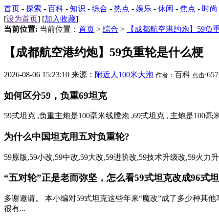
首页
-
探索
-
百科
-
知识
-
综合
-
热点
-
娱乐
-
休闲
-
焦点
-
时尚
[
设为首页
] [
加入收藏
]
当前位置:
当前位置：
首页
>
综合
>
【成都航空港约炮】59负
【成都航空港约炮】59负重轮是什么梗
2026-08-06 15:23:10 来源：
附近人100米大泡
百科
65
作者：
点击:
如何区分59，负重69坦克
59式坦克 ,负重主炮是100毫米线膛炮 ,69式坦克 , 主炮是100毫
为什么中国坦克用五对负重轮?
59原版,59小改,59中改,59大改,59进阶改,59技术升级改,59火力升
“五对轮”正是老而弥坚，怎么看59式坦克改成96式坦克
多谢邀请。 本小编对59式坦克这些年来“魔改”成了多少种其他
很有...