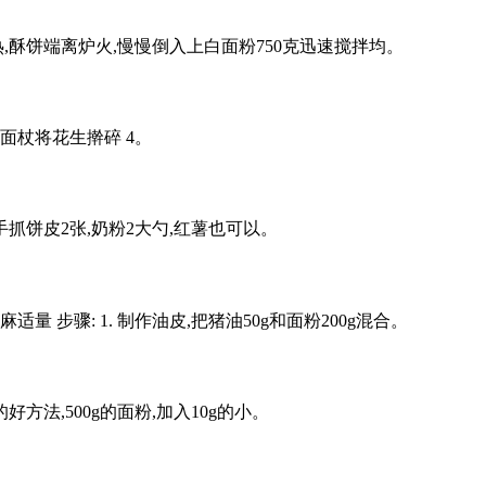
热,酥饼端离炉火,慢慢倒入上白面粉750克迅速搅拌均。
用擀面杖将花生擀碎 4。
手抓饼皮2张,奶粉2大勺,红薯也可以。
步骤: 1. 制作油皮,把猪油50g和面粉200g混合。
法,500g的面粉,加入10g的小。