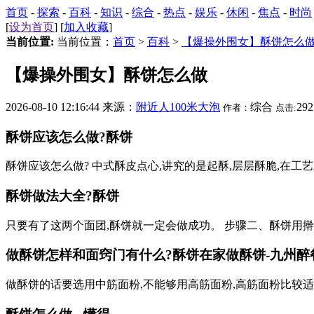
首页
-
探索
-
百科
-
知识
-
综合
-
热点
-
娱乐
-
休闲
-
焦点
-
时尚
[
设为首页
] [
加入收藏
]
当前位置:
当前位置：
首页
>
百科
>
【爆操外围女】酥饼怎么
【爆操外围女】酥饼怎么做
2026-08-10 12:16:44 来源：
附近人100米大泡
综合
29
作者：
点击:
酥饼应该怎么做?酥饼
酥饼应该怎么做? 中式酥皮点心,讲究的是起酥,层层酥脆,在工
酥饼做法大全?酥饼
只要有了这两个面团,酥饼就一定会做成功。 步骤二、酥饼用
做酥饼怎样和面窍门有什么?酥饼在家做酥饼-九州醉
做酥饼的话要选用中筋面粉,不能够用高筋面粉,高筋面粉比较适