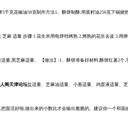
5千克花椒油50克制作方法1。酥饼制酥:用菜籽油250克下锅烧
 适量 芝麻 适量 步骤 1.花生米用电饼铛烤熟 2.烤熟的花生去皮 3.
液适量,黑芝麻适量。 【做法】:1、酥饼准备好材料,酥饼红薯2个,
人阁天津论坛
盐适量、芝麻油适量、小葱适量、鸡蛋液适量、芝麻适量 
把面活好啦,做出来的小数比才会输出脆脆的。建议你一个和面的好方