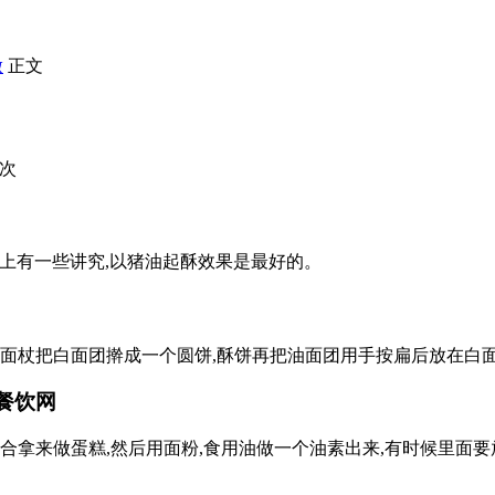
做
正文
2次
艺上有一些讲究,以猪油起酥效果是最好的。
擀面杖把白面团擀成一个圆饼,酥饼再把油面团用手按扁后放在白面
餐饮网
合拿来做蛋糕,然后用面粉,食用油做一个油素出来,有时候里面要