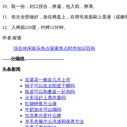
10、取一份，封口捏合，擀扁，包入馅，擀薄。
11、依次全部做好，放在烤盘上，在饼坯表面刷上蛋液（或糖
12、入烤箱220度，约烤12分钟。
作者:探索
综合
休闲
娱乐
热点
探索
焦点
时尚
知识
百科
------分隔线----------------------------
头条新闻
韭菜花一般在几月上市
柿子可以在太阳底下晒吗
陈皮可以和桑葚一起泡吗
火车没赶上票作废吗
红烧鲤鱼怎么做
牛奶加水可以喝吗
拉克希尔是什么梗
羊毛衣服怎么洗涤和保养方法