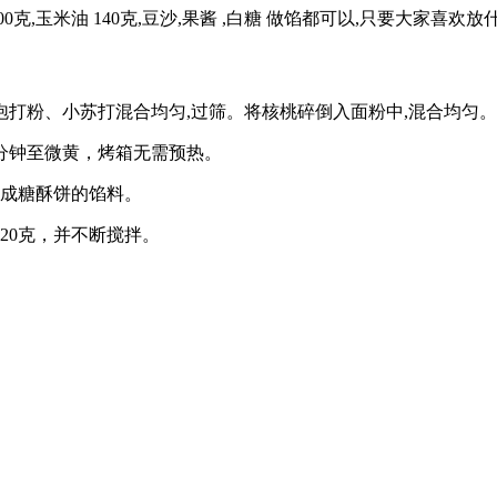
:面粉 300克,玉米油 140克,豆沙,果酱 ,白糖 做馅都可以,只要大家
打粉、小苏打混合均匀,过筛。将核桃碎倒入面粉中,混合均匀
0分钟至微黄，烤箱无需预热。
均成糖酥饼的馅料。
120克，并不断搅拌。