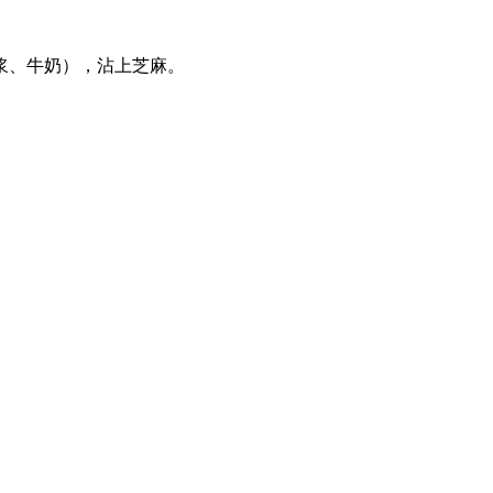
浆、牛奶），沾上芝麻。