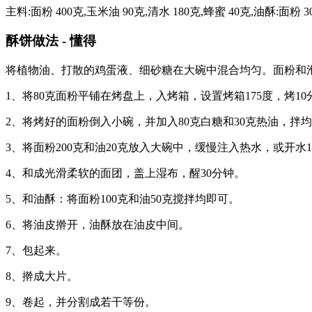
主料:面粉 400克,玉米油 90克,清水 180克,蜂蜜 40克,油酥
酥饼做法 - 懂得
将植物油、打散的鸡蛋液、细砂糖在大碗中混合均匀。面粉和泡
1、将80克面粉平铺在烤盘上，入烤箱，设置烤箱175度，烤1
2、将烤好的面粉倒入小碗，并加入80克白糖和30克热油，拌
3、将面粉200克和油20克放入大碗中，缓慢注入热水，或开水
4、和成光滑柔软的面团，盖上湿布，醒30分钟。
5、和油酥：将面粉100克和油50克搅拌均即可。
6、将油皮擀开，油酥放在油皮中间。
7、包起来。
8、擀成大片。
9、卷起，并分割成若干等份。