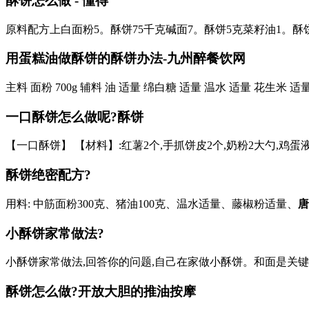
酥饼怎么做 - 懂得
原料配方上白面粉5。酥饼75千克碱面7。酥饼5克菜籽油1。酥饼
用蛋糕油做酥饼的酥饼办法-九州醉餐饮网
主料 面粉 700g 辅料 油 适量 绵白糖 适量 温水 适量 花生米
一口酥饼怎么做呢?酥饼
【一口酥饼】 【材料】:红薯2个,手抓饼皮2个,奶粉2大勺,鸡蛋
酥饼绝密配方?
用料: 中筋面粉300克、猪油100克、温水适量、藤椒粉适量、
唐
小酥饼家常做法?
小酥饼家常做法,回答你的问题,自己在家做小酥饼。和面是关键,
酥饼怎么做?
开放大胆的推油按摩