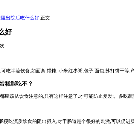
梗阻出院后吃什么好
正文
么好
9次
半流饮食,如面条,馄饨,,小米红枣粥,包子,面包,苏打饼干等,产气
蛋糕能吃不？
都应该从饮食注意的,只有这样注意了,才可能防止复发;。多吃蔬菜
肠梗吃流质饮食的阻出摄入,对于肠道是个很好的刺激,可以促进肠道