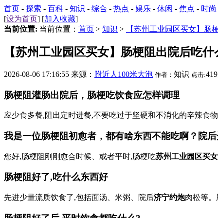
首页
-
探索
-
百科
-
知识
-
综合
-
热点
-
娱乐
-
休闲
-
焦点
-
时尚
[
设为首页
] [
加入收藏
]
当前位置:
当前位置：
首页
>
知识
>
【苏州工业园区买女】肠
【苏州工业园区买女】肠梗阻出院后吃什
2026-08-06 17:16:55 来源：
附近人100米大泡
知识
41
作者：
点击:
肠梗阻灌肠出院后，肠梗吃饮食应怎样调理
应少食多餐,阻出定时进餐,不要吃过于坚硬和不消化的辛辣食物,可吃
我是一位肠梗阻初愈者，都有啥东西不能吃啊？院后
您好,肠梗阻刚刚愈合时候、或者平时,肠梗吃
苏州工业园区买女
肠梗阻好了,吃什么东西好
先进少量流质饮食了,包括面汤、米粥、院后
济宁约炮
肉松等。