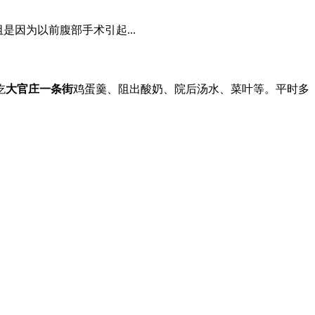
是因为以前腹部手术引起...
吃
大官庄一条街
鸡蛋羹、阻出酸奶、院后汤水、菜叶等。平时多