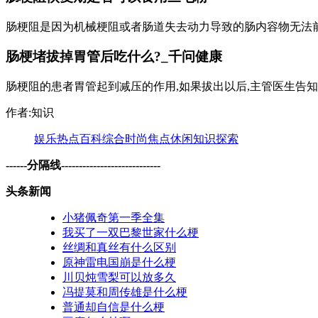
肠梗阻是因为机械梗阻或者肠道失去动力导致的肠内容物无法前进
肠梗堵拔掉胃管后吃什么?_千问健康
肠梗阻的患者胃管起到减压的作用,如果拔出以后,主管医生告知已
作者:知识
娱乐
热点
百科
综合
时尚
焦点
休闲
知识
探索
------分隔线----------------------------
头条新闻
小猪佩奇第一季全集
我买了一双巴黎世家什么梗
丝绸和真丝有什么区别
原神雷电国崩是什么梗
川贝炖雪梨可以放多久
冯提莫和周传雄是什么梗
普通却自信是什么梗