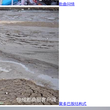
歌曲问情
聚多巴胺结构式