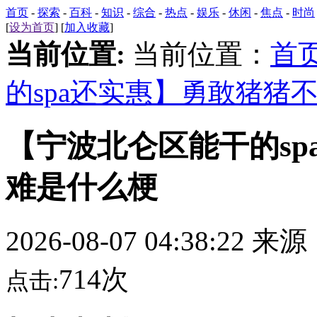
首页
-
探索
-
百科
-
知识
-
综合
-
热点
-
娱乐
-
休闲
-
焦点
-
时尚
[
设为首页
] [
加入收藏
]
当前位置:
当前位置：
首
的spa还实惠】勇敢猪猪
【宁波北仑区能干的s
难是什么梗
2026-08-07 04:38:22 来
714次
点击: