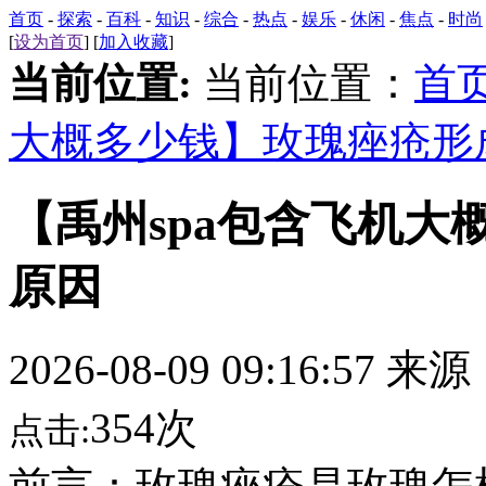
首页
-
探索
-
百科
-
知识
-
综合
-
热点
-
娱乐
-
休闲
-
焦点
-
时尚
[
设为首页
] [
加入收藏
]
当前位置:
当前位置：
首
大概多少钱】玫瑰痤疮形
【禹州spa包含飞机
原因
2026-08-09 09:16:57 来
354次
点击: