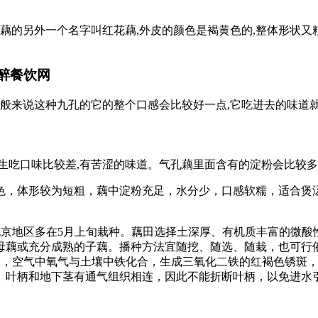
藕的另外一个名字叫红花藕,外皮的颜色是褐黄色的,整体形状又粗
州醉餐饮网
一般来说这种九孔的它的整个口感会比较好一点,它吃进去的味道
接生吃口味比较差,有苦涩的味道。气孔藕里面含有的淀粉会比较多,
色，体形较为短粗，藕中淀粉充足，水分少，口感软糯，适合煲
北京地区多在5月上旬栽种。藕田选择土深厚、有机质丰富的微
母藕或充分成熟的子藕。播种方法宜随挖、随选、随栽，也可行催
程中，空气中氧气与土壤中铁化合，生成三氧化二铁的红褐色锈斑
、叶柄和地下茎有通气组织相连，因此不能折断叶柄，以免进水