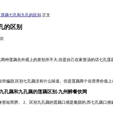
】莲藕七孔和九孔的区别
正文
孔的区别
9次
实这两种莲藕在外观上的差别并不大,但是自己在家煲汤的话七孔莲
有些偏甜,区别七孔藕没有什么味道。但是莲藕两个在营养价值上
九孔藕和九孔藕的莲藕区别-九州醉餐饮网
身形短而胖。 2、区别九孔藕的莲藕口感是脆甜的,而七孔藕口感