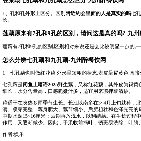
在菜场七孔藕和九孔藕怎么区分-九州醉餐饮网
1、孔和孔外形上区分。区别
附近约会里面的人是真实的吗
七孔
长。
莲藕原来有7孔和9孔的区别，请问这是真的吗?-九
莲藕有7孔和9孔的区别,区别相对来说还是会比较明显一点的,
怎么分辨七孔藕和九孔藕-九州醉餐饮网
1、七孔藕也叫做红花藕,外形呈短粗的状态,表皮呈褐黄色,直
七孔藕是
闲鱼上暗语2025
野生藕，又称红花藕，其外皮为褐黄
细长，水分含量高，口感脆嫩汁多，适宜用来凉拌或清炒。
藕适于在炎热多雨季节生长。长江以南多在3~4月上旬栽种，
满、项芽完整、藕身肥大、藕节细小、后肥粗壮和色泽光亮的
中期水深15~16厘米；后期再放浅水，以利结藕。在生长过
作用，又逐渐减少。因此，于采收前摘叶，锈斑易洗除。叶脐
作者:娱乐