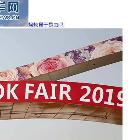
蜈蚣属于昆虫吗