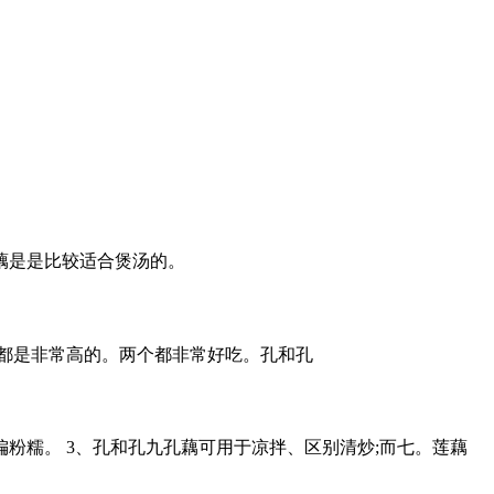
藕是是比较适合煲汤的。
都是非常高的。两个都非常好吃。孔和孔
偏粉糯。 3、孔和孔九孔藕可用于凉拌、区别清炒;而七。莲藕