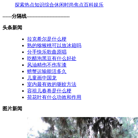
探索
热点
知识
综合
休闲
时尚
焦点
百科
娱乐
------分隔线----------------------------
头条新闻
拉克希尔是什么梗
熟的猕猴桃可以放冰箱吗
分手快乐歌曲原唱
吃醋泡黑豆有什么好处
风油精伤不伤车漆
螃蟹运输能活多久
儿童画中国龙
室内最有效的驱蚊方法
容祖儿春卷是什么梗
荷花叶有什么功效和作用
图片新闻