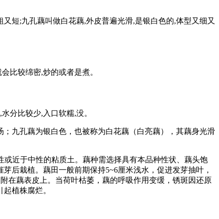
又短;九孔藕叫做白花藕,外皮普遍光滑,是银白色的,体型又细又
就会比较绵密,炒的或者是煮。
水分比较少,入口软糯,没。
汤；九孔藕为银白色，也被称为白花藕（白亮藕），其藕身光滑
酸性或近于中性的粘质土。藕种需选择具有本品种性状、藕头饱
芽后栽植。藕田一般前期保持5~6厘米浅水，促进发芽抽叶，
，附在藕表皮上。当荷叶枯萎，藕的呼吸作用变缓，锈斑因还原
引起植株腐烂。