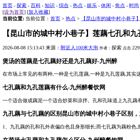
首页
-
探索
-
百科
-
知识
-
综合
-
热点
-
娱乐
-
休闲
-
焦点
-
时尚
[
设为首页
] [
加入收藏
]
当前位置:
当前位置：
首页
>
热点
>
【昆山市的城中村小巷子
【昆山市的城中村小巷子】莲藕七孔和九
2026-08-08 15:13:43 来源：
附近人100米大泡
探索
22
作者：
点击:
煲汤的莲藕是七孔藕好还是九孔藕好-九州醉
在市场上常见的有两种,一种是七孔莲藕,一种是九孔莲藕,其
七孔藕和九孔莲藕有什么-九州醉餐饮网
一个适合做成藕泥一个适合炒菜和凉拌。孔和孔味道上九孔藕
九孔藕与七孔藕的区别
昆山市的城中村小巷子
区别，
1、九孔藕的孔和孔外表偏白色且身形细长;而七孔藕为藕粉色,