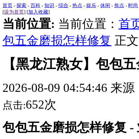
首页
-
探索
-
百科
-
知识
-
综合
-
热点
-
娱乐
-
休闲
-
焦点
-
时尚
[
设为首页
] [
加入收藏
]
当前位置:
当前位置：
首
包五金磨损怎样修复
正文
【黑龙江熟女】包包五
2026-08-09 04:54:46 来
652次
点击:
包包五金磨损怎样修复 -