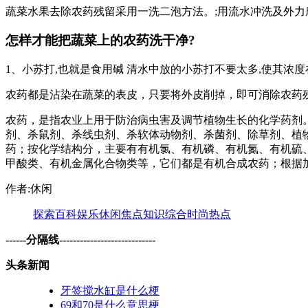
蔬菜水果去除农药残留采用一洗二泡方法。;用流水冲洗及外力
怎样才能把蔬菜上的农药洗干净?
1、小苏打,也就是食用碱 清水中放的小苏打不要太多,使其浓度在 %2
农药都是沾染在蔬菜的表皮，只要将外皮削掉，即可消除农药
农药，是指农业上用于防治病虫害及调节植物生长的化学药剂
剂、杀鼠剂、杀线虫剂、杀软体动物剂、杀菌剂、除草剂、植
药；按化学结构分，主要有有机氯、有机磷、有机氮、有机硫
甲酸类、有机金属化合物类等，它们都是有机合成农药；根据
作者:休闲
探索
百科
娱乐
休闲
焦点
知识
综合
时尚
热点
------分隔线----------------------------
头条新闻
牙签搅水缸是什么梗
69和70是什么意思梗