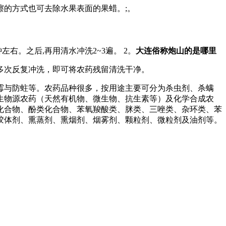
擦的方式也可去除水果表面的果蜡。;。
钟左右。之后,再用清水冲洗2~3遍。 2。
大连俗称炮山的是哪里
多次反复冲洗，即可将农药残留清洗干净。
霉与防蛀等。农药品种很多，按用途主要可分为杀虫剂、杀螨
生物源农药（天然有机物、微生物、抗生素等）及化学合成农
化合物、酚类化合物、苯氧羧酸类、脒类、三唑类、杂环类、苯
胶体剂、熏蒸剂、熏烟剂、烟雾剂、颗粒剂、微粒剂及油剂等。