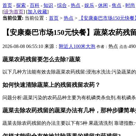
首页
-
探索
-
百科
-
知识
-
综合
-
热点
-
娱乐
-
休闲
-
焦点
-
时尚
[
设为首页
] [
加入收藏
]
当前位置:
当前位置：
首页
>
热点
>
【安康秦巴市场150元快
【安康秦巴市场150元快餐】蔬菜农药残
2026-08-08 06:55:10 来源：
附近人100米大泡
热点
49
作者：
点击:
蔬菜农药残留要怎么去除?蔬菜
以下几种方法能有效去除蔬菜农药残留:浸泡水洗法:污染蔬菜
如何快速清除蔬菜上的残留残留农药？
问题分析:蔬菜污染的农药品种主要为有机磷类杀虫剂,有机磷
蔬菜去除农药残留的蔬菜办法有几种，那种步骤简单
蔬菜去除农药残留的办法主要以下有5种 果蔬清洗剂 靠谱指数