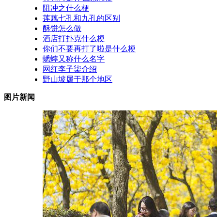
阻冲之什么梗
莲藕七孔和九孔的区别
酥饼怎么做
酒店打扑克什么梗
你们不要再打了啦是什么梗
蟋蟀又称什么名字
网红李子柒介绍
野山坡属于那个地区
图片新闻