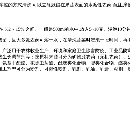
摩擦的方式清洗,可以去除残留在果蔬表面的水溶性农药,而且,摩
 ~ 15% 之间。一般是500ml的水中,放入5~10克。浸泡10分
残留，且大多数农药可溶于水，在清洗蔬菜时浸泡一段时间，再
。广泛用于农林牧业生产、环境和家庭卫生除害防疫、工业品防
物生长调节剂等；按原料来源可分为矿物源农药（无机农药）、
、氨基甲酸酯、拟除虫菊酯、酰胺类化合物、脲类化合物、醚类
加工剂型可分为粉剂、可湿性粉剂、乳剂、乳油、乳膏、糊剂、