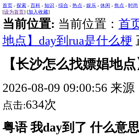
首页
-
探索
-
百科
-
知识
-
综合
-
热点
-
娱乐
-
休闲
-
焦点
-
时尚
[
设为首页
] [
加入收藏
]
当前位置:
当前位置：
首
地点】day到rua是什么梗
【长沙怎么找嫖娼地点】
2026-08-09 09:00:56 来
634次
点击:
粤语 我day到了 什么意