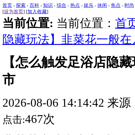
首页
-
探索
-
百科
-
知识
-
综合
-
热点
-
娱乐
-
休闲
-
焦点
-
时尚
[
设为首页
] [
加入收藏
]
当前位置:
当前位置：
首
隐藏玩法】韭菜花一般在
【怎么触发足浴店隐藏
市
2026-08-06 14:14:42 来
467次
点击: