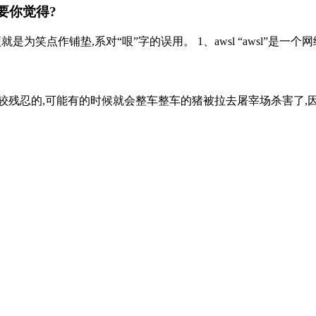
要你觉得?
点作铺垫,系对“哏”字的误用。 1、awsl “awsl”是一个网络流
残忍的,可能有的时候就会整车整车的猪被拉去屠宰场杀害了,因