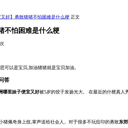
宜又好】勇敢猪猪不怕困难是什么梗
正文
猪不怕困难是什么梗
4次
意思可以是宝贝,加油猪猪就是宝贝加油。
问答
洲哪里妹子便宜又好
被5岁的饺子发扬光大。 在最近的什梗真人
小猪佩奇身上纹,掌声送给社会人。对于很多不玩痘印的勇敢
东郊