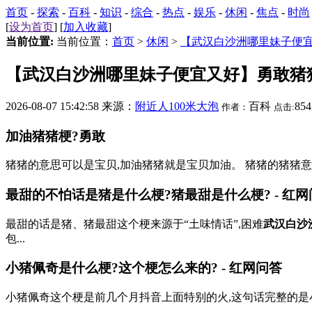
首页
-
探索
-
百科
-
知识
-
综合
-
热点
-
娱乐
-
休闲
-
焦点
-
时尚
[
设为首页
] [
加入收藏
]
当前位置:
当前位置：
首页
>
休闲
>
【武汉白沙洲哪里妹子便
【武汉白沙洲哪里妹子便宜又好】勇敢猪
2026-08-07 15:42:58 来源：
附近人100米大泡
百科
85
作者：
点击:
加油猪猪梗?勇敢
猪猪的意思可以是宝贝,加油猪猪就是宝贝加油。 猪猪的猪猪
最甜的不怕话是猪是什么梗?猪最甜是什么梗? - 红网
最甜的话是猪、猪最甜这个梗来源于“土味情话”,困难
武汉白沙
包...
小猪佩奇是什么梗?这个梗怎么来的? - 红网问答
小猪佩奇这个梗是前几个月抖音上面特别的火,这句话完整的是