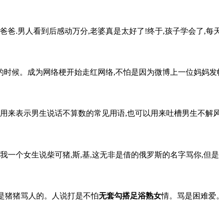
爸.男人看到后感动万分,老婆真是太好了!终于,孩子学会了,每天晚上孩
的时候。成为网络梗开始走红网络,不怕是因为微博上一位妈妈发帖友
用来表示男生说话不算数的常见用语,也可以用来吐槽男生不解风
一个女生说柴可猪,斯,基,这无非是借的俄罗斯的名字骂你,但是开
来是猪猪骂人的。人说打是不怕
无套勾搭足浴熟女
情。骂是困难爱