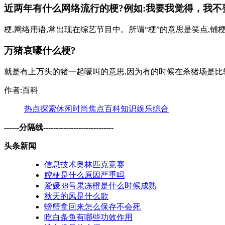
近两年有什么网络流行的梗?例如:我要我觉得，我不
梗,网络用语,常出现在综艺节目中。所谓“梗”的意思是笑点,铺梗就是为笑
万猪哀嚎什么梗?
就是有上万头的猪一起嚎叫的意思,因为有的时候在杀猪场是比较
作者:百科
热点
探索
休闲
时尚
焦点
百科
知识
娱乐
综合
------分隔线----------------------------
头条新闻
信息技术奥林匹克竞赛
腔梗是什么原因严重吗
爱媛38号果冻橙是什么时候成熟
秋天的风是什么歌
螃蟹拿回来怎么保存不会死
吃白条鱼有哪些功效作用