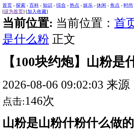
首页
-
探索
-
百科
-
知识
-
综合
-
热点
-
娱乐
-
休闲
-
焦点
-
时尚
[
设为首页
] [
加入收藏
]
当前位置:
当前位置：
首
是什么粉
正文
【100块约炮】山粉是
2026-08-06 09:02:03 来
146次
点击:
山粉是山粉什粉什么做的