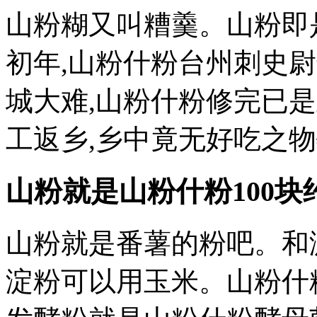
山粉糊又叫糟羹。山粉即
初年,山粉什粉台州刺史
城大难,山粉什粉修完已
工返乡,乡中竟无好吃之
山粉就是山粉什粉
100块
山粉就是番薯的粉吧。和
淀粉可以用玉米。山粉什